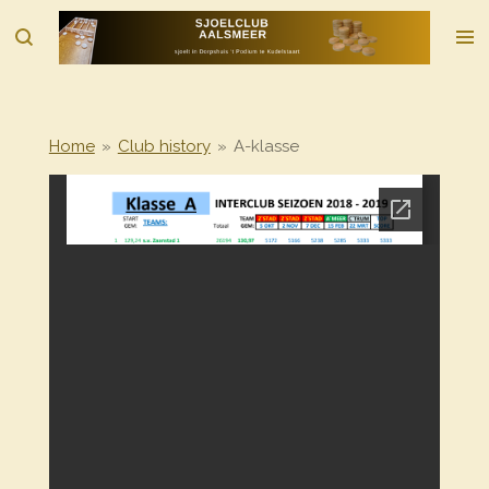
Ga
direct
naar
de
hoofdinhoud
Home
»
Club history
»
A-klasse