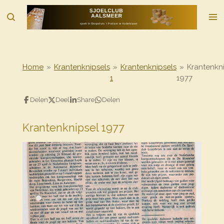
Ga
direct
naar
de
hoofdinhoud
Home
»
Krantenknipsels
»
Krantenknipsels
»
Krantenkn
1
1977
Delen
Deel
Share
Delen
Krantenknipsel 1977