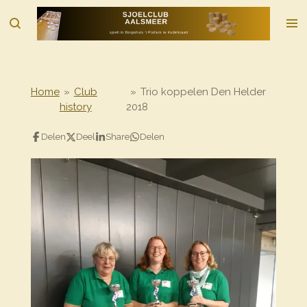
Ga
direct
naar
de
hoofdinhoud
Home
»
Club
»
Trio koppelen Den Helder
history
2018
Delen
Deel
Share
Delen