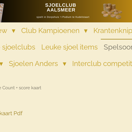
iew
Club Kampioenen
Krantenkni
 sjoelclubs
Leuke sjoel items
Spelsoor
Sjoelen Anders
Interclub competi
e Count + score kaart
kaart Pdf