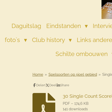
Ga
direct
naar
de
Daguitslag
Eindstanden
Interv
hoofdinhoud
foto`s
Club history
Links andere
Schilte ombouwen
Home
»
Spelsoorten op sjoel gebied
»
Singl
Delen
Deel
Share
30 Single Count Score
PDF – 174,6 KB
141 downloads