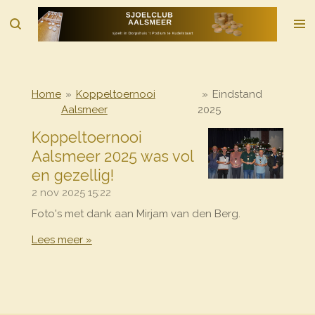
Ga
direct
naar
de
hoofdinhoud
Home
»
Koppeltoernooi
»
Eindstand
Aalsmeer
2025
Koppeltoernooi
Aalsmeer 2025 was vol
en gezellig!
2 nov 2025
15:22
Foto's met dank aan Mirjam van den Berg.
Lees meer »