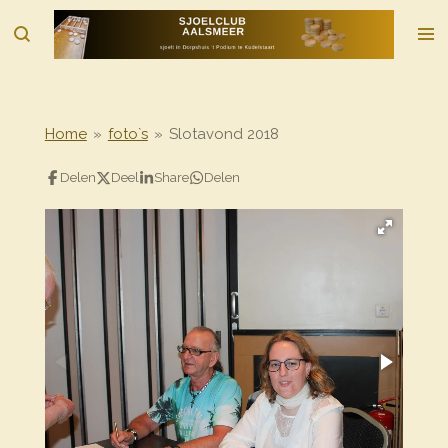
Ga
direct
naar
de
hoofdinhoud
Home
»
foto`s
»
Slotavond 2018
Delen
Deel
Share
Delen