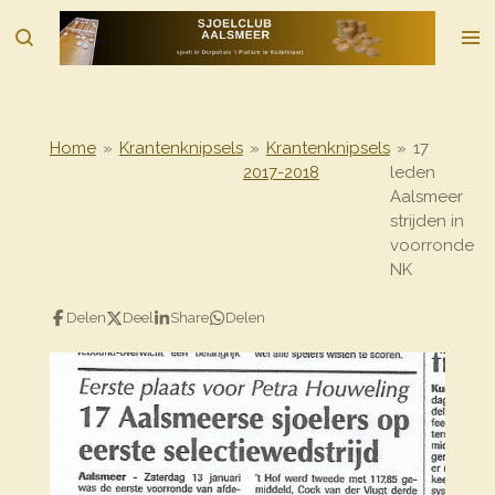
Ga
direct
naar
de
hoofdinhoud
Home
»
Krantenknipsels
»
Krantenknipsels
»
17
2017-2018
leden
Aalsmeer
strijden in
voorronde
NK
Delen
Deel
Share
Delen