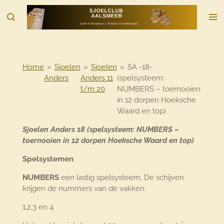
Ga
direct
naar
de
hoofdinhoud
Home
»
Sjoelen
»
Sjoelen
»
SA -18-
Anders
Anders 11
(spelsysteem:
t/m 20
NUMBERS – toernooien
in 12 dorpen Hoeksche
Waard en top)
Sjoelen Anders 18 (spelsysteem: NUMBERS –
toernooien in 12 dorpen Hoeksche Waard en top)
Spelsystemen
NUMBERS
een lastig spelsysteem. De schijven
krijgen de nummers van de vakken.
1,2,3 en 4