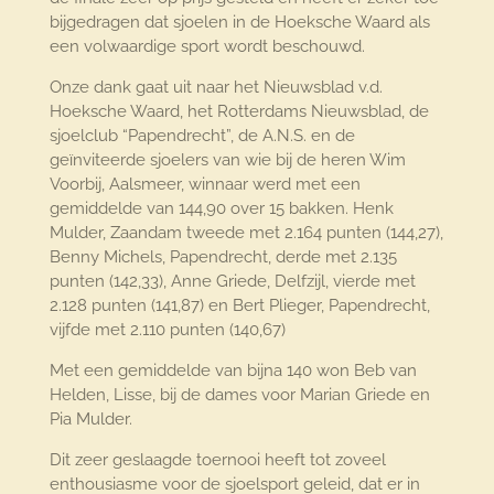
bijgedragen dat sjoelen in de Hoeksche Waard als
een volwaardige sport wordt beschouwd.
Onze dank gaat uit naar het Nieuwsblad v.d.
Hoeksche Waard, het Rotterdams Nieuwsblad, de
sjoelclub “Papendrecht”, de A.N.S. en de
geïnviteerde sjoelers van wie bij de heren Wim
Voorbij, Aalsmeer, winnaar werd met een
gemiddelde van 144,90 over 15 bakken. Henk
Mulder, Zaandam tweede met 2.164 punten (144,27),
Benny Michels, Papendrecht, derde met 2.135
punten (142,33), Anne Griede, Delfzijl, vierde met
2.128 punten (141,87) en Bert Plieger, Papendrecht,
vijfde met 2.110 punten (140,67)
Met een gemiddelde van bijna 140 won Beb van
Helden, Lisse, bij de dames voor Marian Griede en
Pia Mulder.
Dit zeer geslaagde toernooi heeft tot zoveel
enthousiasme voor de sjoelsport geleid, dat er in