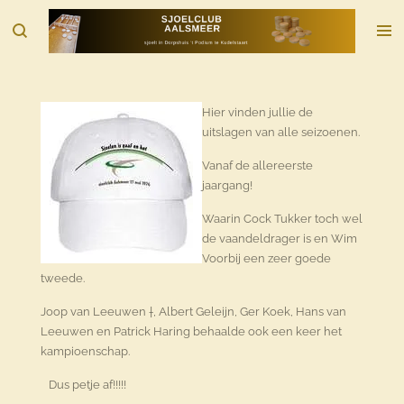
Ga
direct
naar
de
hoofdinhoud
Hier vinden jullie de
uitslagen van alle seizoenen.
Vanaf de allereerste
jaargang!
Waarin Cock Tukker toch wel
de vaandeldrager is en Wim
Voorbij een zeer goede
tweede.
Joop van Leeuwen †, Albert Geleijn, Ger Koek, Hans van
Leeuwen en Patrick Haring behaalde ook een keer het
kampioenschap.
Dus petje af!!!!!