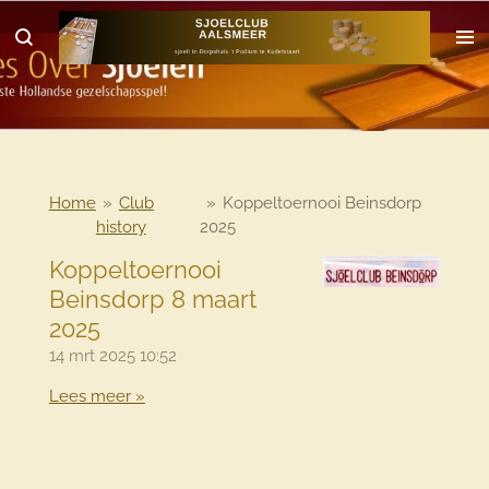
Ga
direct
naar
de
hoofdinhoud
Home
»
Club
»
Koppeltoernooi Beinsdorp
history
2025
Koppeltoernooi
Beinsdorp 8 maart
2025
14 mrt 2025
10:52
Lees meer »