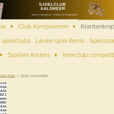
iew
Club Kampioenen
Krantenkni
 sjoelclubs
Leuke sjoel items
Spelsoor
Sjoelen Anders
Interclub competi
2011-2012
»
Start competitie