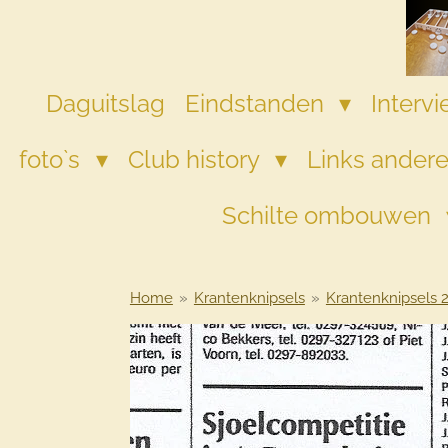
Ga
direct
naar
de
Daguitslag
Eindstanden
Interv
hoofdinhoud
foto`s
Club history
Links andere
Schilte ombouwen
Home
»
Krantenknipsels
»
Krantenknipsels 