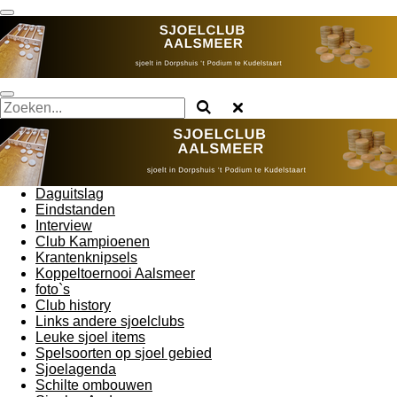
Ga
direct
naar
de
hoofdinhoud
Daguitslag
Eindstanden
Interview
Club Kampioenen
Krantenknipsels
Koppeltoernooi Aalsmeer
foto`s
Club history
Links andere sjoelclubs
Leuke sjoel items
Spelsoorten op sjoel gebied
Sjoelagenda
Schilte ombouwen