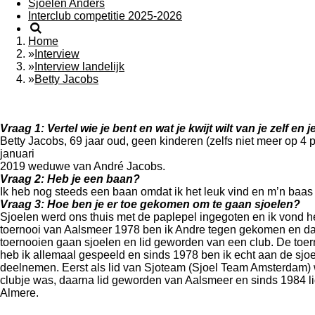
Sjoelen Anders
Interclub competitie 2025-2026
Home
»
Interview
»
Interview landelijk
»
Betty Jacobs
Vraag 1: Vertel wie je bent en wat je kwijt wilt van je zelf en je
Betty Jacobs, 69 jaar oud, geen kinderen (zelfs niet meer op 4 
januari
2019 weduwe van André Jacobs.
Vraag 2: Heb je een baan?
Ik heb nog steeds een baan omdat ik het leuk vind en m’n baas m
Vraag 3: Hoe ben je er toe gekomen om te gaan sjoelen?
Sjoelen werd ons thuis met de paplepel ingegoten en ik vond he
toernooi van Aalsmeer 1978 ben ik Andre tegen gekomen en da
toernooien gaan sjoelen en lid geworden van een club. De toe
heb ik allemaal gespeeld en sinds 1978 ben ik echt aan de sjo
deelnemen. Eerst als lid van Sjoteam (Sjoel Team Amsterdam) 
clubje was, daarna lid geworden van Aalsmeer en sinds 1984 lid 
Almere.