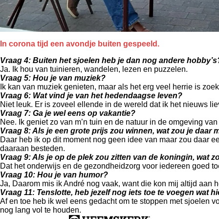
In corona tijd een avondje buiten gespeeld.
Vraag 4: Buiten het sjoelen heb je dan nog andere hobby’s
Ja. Ik hou van tuinieren, wandelen, lezen en puzzelen.
Vraag 5: Hou je van muziek?
Ik kan van muziek genieten, maar als het erg veel herrie is zoek
Vraag 6: Wat vind je van het hedendaagse leven?
Niet leuk. Er is zoveel ellende in de wereld dat ik het nieuws liev
Vraag 7: Ga je wel eens op vakantie?
Nee. Ik geniet zo van m’n tuin en de natuur in de omgeving van 
Vraag 8: Als je een grote prijs zou winnen, wat zou je daa
Daar heb ik op dit moment nog geen idee van maar zou daar eer
daaraan besteden.
Vraag 9: Als je op de plek zou zitten van de koningin, wat zou
Dat het onderwijs en de gezondheidzorg voor iedereen goed toega
Vraag 10: Hou je van humor?
Ja, Daarom mis ik André nog vaak, want die kon mij altijd aan 
Vraag 11: Tenslotte, heb jezelf nog iets toe te voegen wat hi
Af en toe heb ik wel eens gedacht om te stoppen met sjoelen voo
nog lang vol te houden.