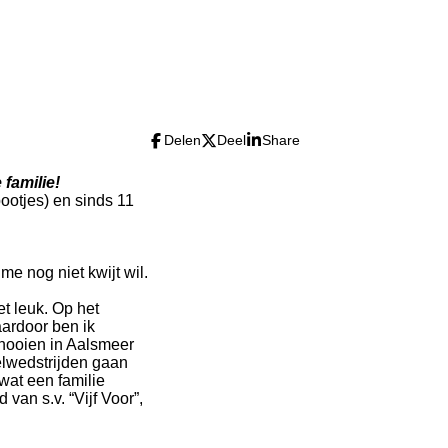
Delen
Deel
Share
 familie!
pootjes) en sinds 11
e nog niet kwijt wil.
t leuk. Op het
ardoor ben ik
rnooien in Aalsmeer
elwedstrijden gaan
wat een familie
van s.v. “Vijf Voor”,