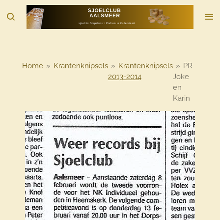
Ga
direct
naar
de
hoofdinhoud
Home
»
Krantenknipsels
»
Krantenknipsels
»
PR
2013-2014
Joke
en
Karin