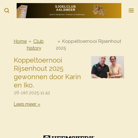
Ga
direct
naar
de
hoofdinhoud
Home
»
Club
»
Koppeltoernooi Rijsenhout
history
2025
Koppeltoernooi
Rijsenhout 2025
gewonnen door Karin
en Iko.
26 okt 2025
11:42
Lees meer »