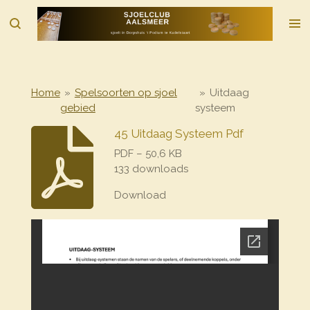
Ga
direct
naar
de
hoofdinhoud
Home
»
Spelsoorten op sjoel
»
Uitdaag
gebied
systeem
45 Uitdaag Systeem Pdf
PDF – 50,6 KB
133 downloads
Download