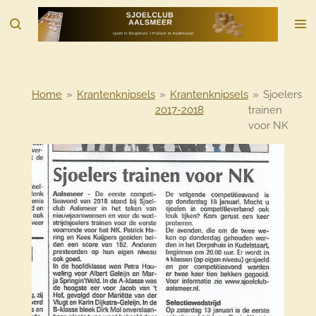
Ga
direct
naar
de
hoofdinhoud
Home
»
Krantenknipsels
»
Krantenknipsels
»
Sjoelers
2017-2018
trainen
voor NK