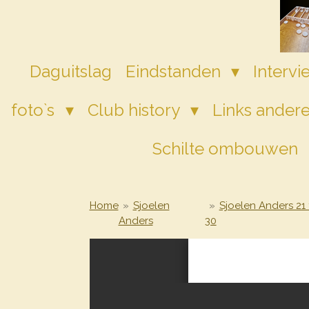
Ga
direct
naar
de
Daguitslag
Eindstanden
Interv
hoofdinhoud
foto`s
Club history
Links andere
Schilte ombouwen
Home
»
Sjoelen
»
Sjoelen Anders 21
Anders
30