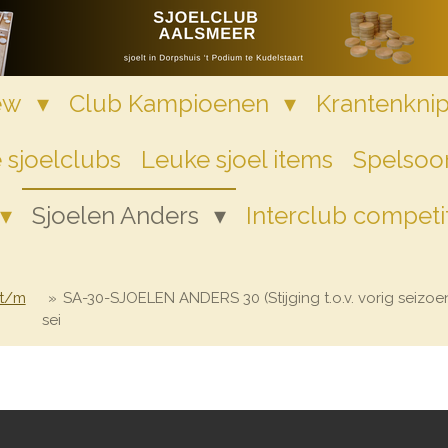
iew
Club Kampioenen
Krantenkni
 sjoelclubs
Leuke sjoel items
Spelsoor
Sjoelen Anders
Interclub competi
 t/m
»
SA-30-SJOELEN ANDERS 30 (Stijging t.o.v. vorig seizoe
sei