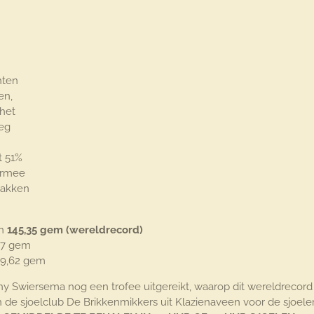
nten
en,
 het
eg
t 51%
armee
bakken
en
145,35 gem (wereldrecord)
77 gem
39,62 gem
ny Swiersema nog een trofee uitgereikt, waarop dit wereldrecord 
de sjoelclub De Brikkenmikkers uit Klazienaveen voor de sjoeler 