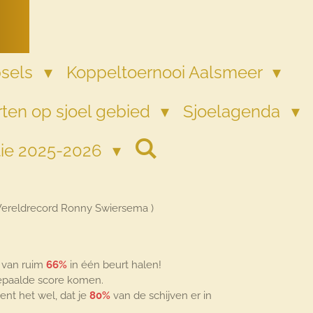
psels
Koppeltoernooi Aalsmeer
ten op sjoel gebied
Sjoelagenda
tie 2025-2026
Wereldrecord Ronny Swiersema )
e van ruim
66%
in één beurt halen!
bepaalde score komen.
ent het wel, dat je
80%
van de schijven er in