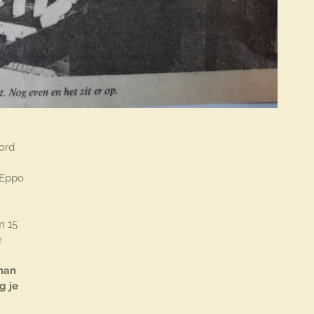
ord
 Eppo
m 15
e
man
g je