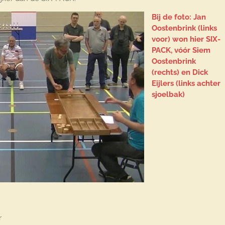
Bij de foto: Jan
Oostenbrink (links
voor) won hier SIX-
PACK, vóór Siem
Oostenbrink
(rechts) en Dick
Eijlers (links achter
sjoelbak)
r