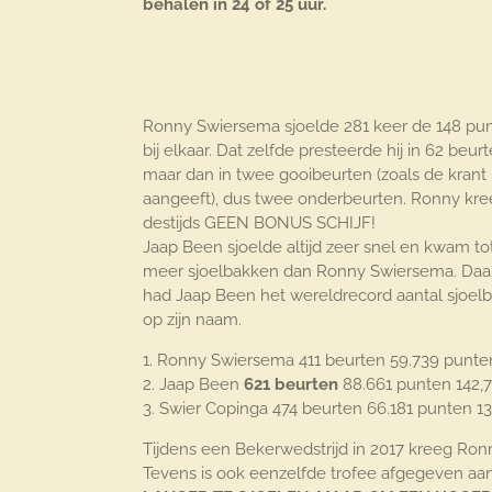
behalen in 24 of 25 uur.
Ronny Swiersema sjoelde 281 keer de 148 pu
bij elkaar. Dat zelfde presteerde hij in 62 beurt
maar dan in twee gooibeurten (zoals de krant
aangeeft), dus twee onderbeurten. Ronny kre
destijds GEEN BONUS SCHIJF!
Jaap Been sjoelde altijd zeer snel en kwam to
meer sjoelbakken dan Ronny Swiersema. Da
had Jaap Been het wereldrecord aantal sjoel
op zijn naam.
1. Ronny Swiersema 411 beurten 59.739 punt
2. Jaap Been
621
beurten
88.661 punten 142,
3. Swier Copinga 474 beurten 66.181 punten 1
Tijdens een Bekerwedstrijd in 2017 kreeg Ron
Tevens is ook eenzelfde trofee afgegeven aan 