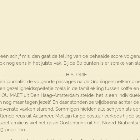
één schijf mis, dan gaat de telling van de behaalde score volgen
og eens in het juiste vak. Bij de 60 punten is er sprake van slec
……..HISTORIE……………………………………………………………………
en journalist de volgende passages na de Groningersjoelkampi
een gezelligheidsspelletje zoals in de familiekring tussen koffie e
 HOU MAET uit Den Haag-Amsterdam stelde: het is een individuele
een nog maar tegen jezelf. En daar stonden ze wijdbeens achter 
 gewenste vakken sturend. Sommigen hielden alle schijven als 
ttende reus uit Aalsmeer. Met zijn lange postuur verkoos hij de sc
oelfamilie is wel het gezin Oostenbrink uit het Noord-Brabantse
 jarige Jan.