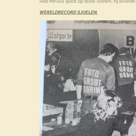
Rob Mevius sjoelt op blote voeten, hij leverd
WERELDRECORD SJOELEN.