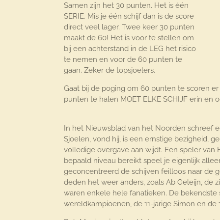
Samen zijn het 30 punten. Het is één
SERIE. Mis je één schijf dan is de score
direct veel lager. Twee keer 30 punten
maakt de 60! Het is voor te stellen om
bij een achterstand in de LEG het risico
te nemen en voor de 60 punten te
gaan. Zeker de topsjoelers.
Gaat bij de poging om 60 punten te scoren er 
punten te halen MOET ELKE SCHIJF erin en ook n
………………………………………………………………………
In het Nieuwsblad van het Noorden schreef e
Sjoelen, vond hij, is een ernstige bezigheid, g
volledige overgave aan wijdt. Een speler van
bepaald niveau bereikt speel je eigenlijk all
geconcentreerd de schijven feilloos naar de
deden het weer anders, zoals Ab Geleijn, de zi
waren enkele hele fanatieken. De bekendste sj
wereldkampioenen, de 11-jarige Simon en de 13