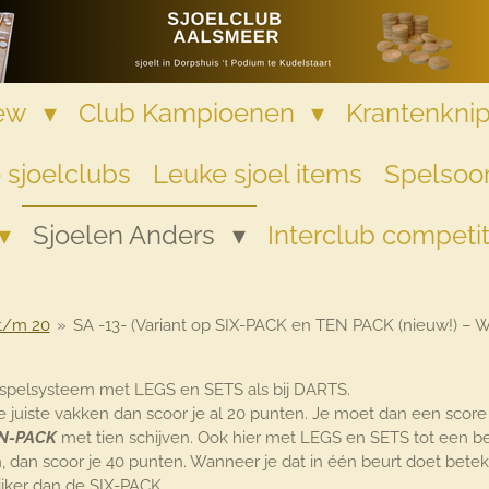
iew
Club Kampioenen
Krantenkni
 sjoelclubs
Leuke sjoel items
Spelsoor
Sjoelen Anders
Interclub competi
 t/m 20
»
SA -13- (Variant op SIX-PACK en TEN PACK (nieuw!) – 
 spelsysteem met LEGS en SETS als bij DARTS.
de juiste vakken dan scoor je al 20 punten. Je moet dan een scor
N-PACK
met tien schijven. Ook hier met LEGS en SETS tot een 
n, dan scoor je 40 punten. Wanneer je dat in één beurt doet betek
lijker dan de SIX-PACK.