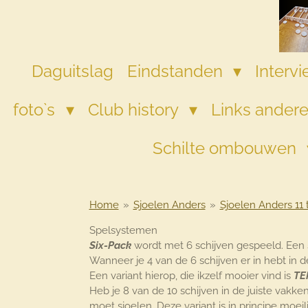
Ga
direct
naar
de
Daguitslag
Eindstanden
Interv
hoofdinhoud
foto`s
Club history
Links andere
Schilte ombouwen
Home
»
Sjoelen Anders
»
Sjoelen Anders 11
Spelsystemen
Six-Pack
wordt met 6 schijven gespeeld. Een
Wanneer je 4 van de 6 schijven er in hebt in 
Een variant hierop, die ikzelf mooier vind is
TE
Heb je 8 van de 10 schijven in de juiste vakke
moet sjoelen. Deze variant is in principe moei