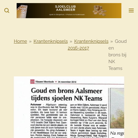
Ga
direct
naar
de
hoofdinhoud
Home
»
Krantenknipsels
»
Krantenknipsels
»
Goud
2016-2017
en
brons bij
NK
Teams