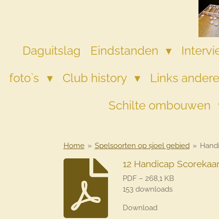
Ga
direct
naar
de
Daguitslag
Eindstanden
Interv
hoofdinhoud
foto`s
Club history
Links andere
Schilte ombouwen
Home
»
Spelsoorten op sjoel gebied
»
Handi
12 Handicap Scorekaar
PDF – 268,1 KB
153 downloads
Download