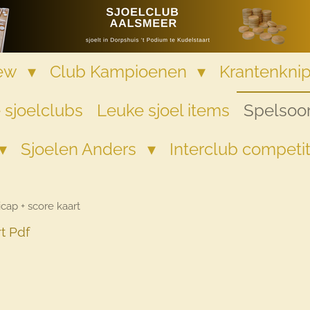
iew
Club Kampioenen
Krantenkni
 sjoelclubs
Leuke sjoel items
Spelsoor
Sjoelen Anders
Interclub competi
cap + score kaart
t Pdf