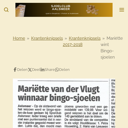
Ga
direct
naar
de
hoofdinhoud
Home
»
Krantenknipsels
»
Krantenknipsels
»
Mariëtte
2017-2018
wint
Bingo-
sjoelen
Delen
Deel
Share
Delen