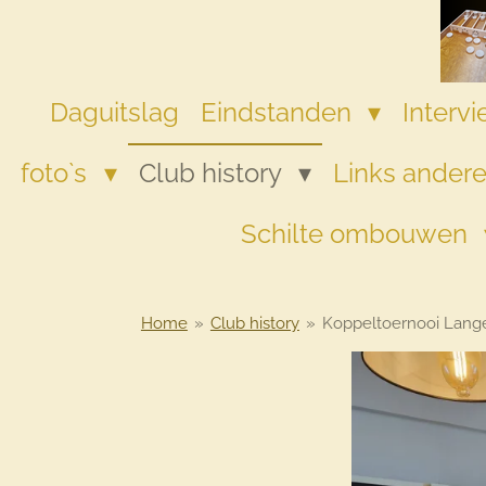
Ga
direct
naar
de
Daguitslag
Eindstanden
Interv
hoofdinhoud
foto`s
Club history
Links andere
Schilte ombouwen
Home
»
Club history
»
Koppeltoernooi Lange