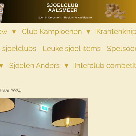
iew
Club Kampioenen
Krantenkni
 sjoelclubs
Leuke sjoel items
Spelsoor
Sjoelen Anders
Interclub competi
raar 2024