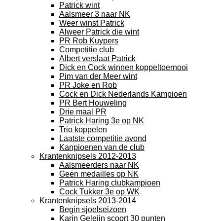
Patrick wint
Aalsmeer 3 naar NK
Weer winst Patrick
Alweer Patrick die wint
PR Rob Kuypers
Competitie club
Albert verslaat Patrick
Dick en Cock winnen koppeltoernooi
Pim van der Meer wint
PR Joke en Rob
Cock en Dick Nederlands Kampioen
PR Bert Houweling
Drie maal PR
Patrick Haring 3e op NK
Trio koppelen
Laatste competitie avond
Kanpioenen van de club
Krantenknipsels 2012-2013
Aalsmeerders naar NK
Geen medailles op NK
Patrick Haring clubkampioen
Cock Tukker 3e op WK
Krantenknipsels 2013-2014
Begin sjoelseizoen
Karin Geleijn scoort 30 punten