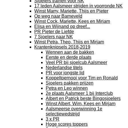
Sjoelers trainen voor NK
17 leden Aalsmeer strijden in voorronde NK
Winst Marry, Mariette, Thijs en Pieter
Op weg naar Barneveld
Winst Cock, Mariette, Kees en Mirjam
Elisa en Wijnand op dreef...
PR Pieter de Liefde
7 Sjoelers naar NK
Winst Petra, Theo, Thijs en Mirjam
Krantenknipsels 2018-2019
Wennen aan de bakken
Eerste en derde plaats
Veel PR bij sjoelcub Aalsmeer
Nederlandse titels
PR voor jongste lid
Koppeltoernooi voor Tim en Ronald
Sjoelers pakken prijzen
Petra en Leo winnen
2e plaats Aalsmeer 1 bij Interclub
Albert en Patrick beste Bingosjoelers
Winst Albert, Wim, Kees en Mirjam
Aalsmeerse overwinning 1e
selectiewedstrijd
3 x PR
Hoge scores toppers