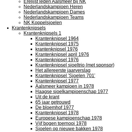
Erelijst leden Aalsmeer bij NK
Nederlandskampioen Heren
Nederlandskampioen Dames
Nederlandskampioen Teams
NK Koppelsjoelen
Krantenknipsels
Krantenknipsels 1
Krantenknipsel 1964
Krantenknipsel 1975
krantenknipsel 1976
Krantenknipsel april 1976
Krantenknipsel 1976
Krantenknipsel sjoeltrio (met sponsor)
Het allereerste jaarverslag
Krantenknipsel 'Sjoelen 701'
Krantenknipsel 1977
Aalsmeer kampioen in 1978
Haagse sjoelkampioenschap 1977
Uit de krant
65 jaar getrouwd
De bloemhof 1977
Krantenknipsel 1978
Europese kampioenschap 1978
Vijf bogen toernooi 1978
Sjoelen op nieuwe bakken 1978