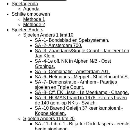
Sjoelagenda
Agenda
Schilte ombouwen
Methode 1
Methode 2
Sjoelen Anders
Sjoelen Anders 1 t/m/ 10
SA -1- Bondsblad en Spelsystemen.
SA -2- Amsterdam 700.
SA -3- Zaandams/Single Count - Jan Drent en
Jan Klein.
SA -4-1e off. NK in Alphen N/B - Oost
Gronings.
SA -5- Combinatie - Amsterdam 701.
SA -6- Helmonds - Meppel - Shuffelboard V.S.
SA -7- Demonstratie - Arnhem - Paartjes
sjoelen en Triple Count.
SA -8- Off. EK Lisse - 1e Meerkamp - Change.
SA -9- HOMAS brand in 1978 - scores boven
de 140 gem. op NK's - Switch.
SA -10 Barend Geleijn 37 keer kampioen! -
Koppelsjoelen.
Sjoelen Anders 11 t/m 20
SA -11- Libre 1 - Biljarter Dick Jaspers - eerste
begin sjoelsport.