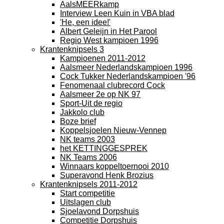
AalsMEERkamp
Interview Leen Kuin in VBA blad
'He, een idee!'
Albert Geleijn in Het Parool
Regio West kampioen 1996
Krantenknipsels 3
Kampioenen 2011-2012
Aalsmeer Nederlandskampioen 1996
Cock Tukker Nederlandskampioen '96
Fenomenaal clubrecord Cock
Aalsmeer 2e op NK 97
Sport-Uit de regio
Jakkolo club
Boze brief
Koppelsjoelen Nieuw-Vennep
NK teams 2003
het KETTINGGESPREK
NK Teams 2006
Winnaars koppeltoernooi 2010
Superavond Henk Brozius
Krantenknipsels 2011-2012
Start competitie
Uitslagen club
Sjoelavond Dorpshuis
Competitie Dorpshuis