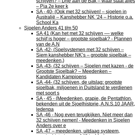
schijven? – Drie aan de Bak – waar staat alles
– Pia 2e keer k
SA - 40- (Ook met 32 schijven! – sjoelen in
Australië – Kanshebber NK ’24 – Historie o.a.
School Ka
Sjoelen Anders 41 t/m 50
SA 41 (Kan het met 32 schijven –– welke
schijf is hoger – grootste sjoelbak? - Plannen
van de A.N
SA -42- (Spelsystemen met 32 schijven –
Siem kanshebber NK’s – grootste sjoelbak –
meedenken,)
SA -43- (32 schijven – Sjoelen met kazen - de
Grootste Sjoelbak? – Meedenken –
Kandidaten Kampioens
SA -44- (32 schijven, de uitslag: grootste
sjoelbak, miljoenen in Duitsland te verdienen
met soort s
SA - 45 - (Meedenken, grapje, de Pentathlon,
bekenden uit de Sjoelhistorie, A.N.S.10 JAAR,
ledenpa
SA -46 - Nog even terugkijken. Niet meer dan
32 schijven nemen! - Meedenken in Sjoelen
Anders over e
SA -47 – meedenken, uitdaag systeem,