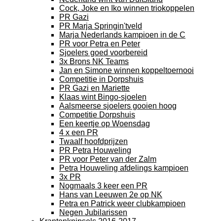
Cock, Joke en Iko winnen triokoppelen
PR Gazi
PR Marja Springin'tveld
Marja Nederlands kampioen in de C
PR voor Petra en Peter
Sjoelers goed voorbereid
3x Brons NK Teams
Jan en Simone winnen koppeltoernooi
Competitie in Dorpshuis
PR Gazi en Mariette
Klaas wint Bingo-sjoelen
Aalsmeerse sjoelers gooien hoog
Competitie Dorpshuis
Een keertje op Woensdag
4 x een PR
Twaalf hoofdprijzen
PR Petra Houweling
PR voor Peter van der Zalm
Petra Houweling afdelings kampioen
3x PR
Nogmaals 3 keer een PR
Hans van Leeuwen 2e op NK
Petra en Patrick weer clubkampioen
Negen Jubilarissen