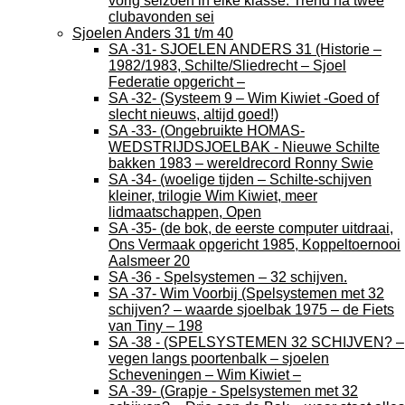
vorig seizoen in elke klasse. Trend na twee
clubavonden sei
Sjoelen Anders 31 t/m 40
SA -31- SJOELEN ANDERS 31 (Historie –
1982/1983, Schilte/Sliedrecht – Sjoel
Federatie opgericht –
SA -32- (Systeem 9 – Wim Kiwiet -Goed of
slecht nieuws, altijd goed!)
SA -33- (Ongebruikte HOMAS-
WEDSTRIJDSJOELBAK - Nieuwe Schilte
bakken 1983 – wereldrecord Ronny Swie
SA -34- (woelige tijden – Schilte-schijven
kleiner, trilogie Wim Kiwiet, meer
lidmaatschappen, Open
SA -35- (de bok, de eerste computer uitdraai,
Ons Vermaak opgericht 1985, Koppeltoernooi
Aalsmeer 20
SA -36 - Spelsystemen – 32 schijven.
SA -37- Wim Voorbij (Spelsystemen met 32
schijven? – waarde sjoelbak 1975 – de Fiets
van Tiny – 198
SA -38 - (SPELSYSTEMEN 32 SCHIJVEN? –
vegen langs poortenbalk – sjoelen
Scheveningen – Wim Kiwiet –
SA -39- (Grapje - Spelsystemen met 32