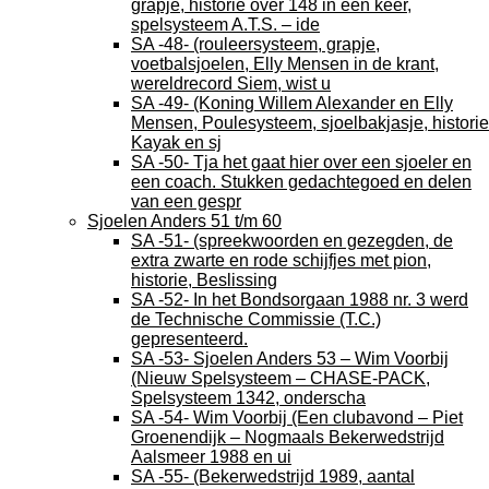
grapje, historie over 148 in één keer,
spelsysteem A.T.S. – ide
SA -48- (rouleersysteem, grapje,
voetbalsjoelen, Elly Mensen in de krant,
wereldrecord Siem, wist u
SA -49- (Koning Willem Alexander en Elly
Mensen, Poulesysteem, sjoelbakjasje, historie
Kayak en sj
SA -50- Tja het gaat hier over een sjoeler en
een coach. Stukken gedachtegoed en delen
van een gespr
Sjoelen Anders 51 t/m 60
SA -51- (spreekwoorden en gezegden, de
extra zwarte en rode schijfjes met pion,
historie, Beslissing
SA -52- In het Bondsorgaan 1988 nr. 3 werd
de Technische Commissie (T.C.)
gepresenteerd.
SA -53- Sjoelen Anders 53 – Wim Voorbij
(Nieuw Spelsysteem – CHASE-PACK,
Spelsysteem 1342, onderscha
SA -54- Wim Voorbij (Een clubavond – Piet
Groenendijk – Nogmaals Bekerwedstrijd
Aalsmeer 1988 en ui
SA -55- (Bekerwedstrijd 1989, aantal