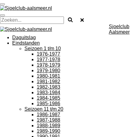
Ga
direct
naar
de
Sjoelclub
hoofdinhoud
Aalsmeer
Daguitslag
Eindstanden
Seizoen 1 t/m 10
1976-1977
1977-1978
1978-1979
1979-1980
1980-1981
1981-1982
1982-1983
1983-1984
1984-1985
1985-1986
Seizoen 11 t/m 20
1986-1987
1987-1988
1988-1989
1989-1990
1990-1991