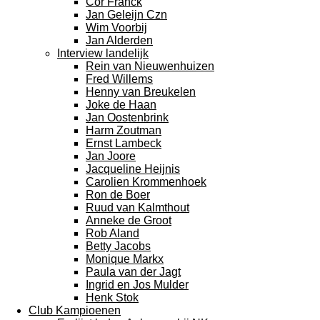
Cor Franck
Jan Geleijn Czn
Wim Voorbij
Jan Alderden
Interview landelijk
Rein van Nieuwenhuizen
Fred Willems
Henny van Breukelen
Joke de Haan
Jan Oostenbrink
Harm Zoutman
Ernst Lambeck
Jan Joore
Jacqueline Heijnis
Carolien Krommenhoek
Ron de Boer
Ruud van Kalmthout
Anneke de Groot
Rob Aland
Betty Jacobs
Monique Markx
Paula van der Jagt
Ingrid en Jos Mulder
Henk Stok
Club Kampioenen