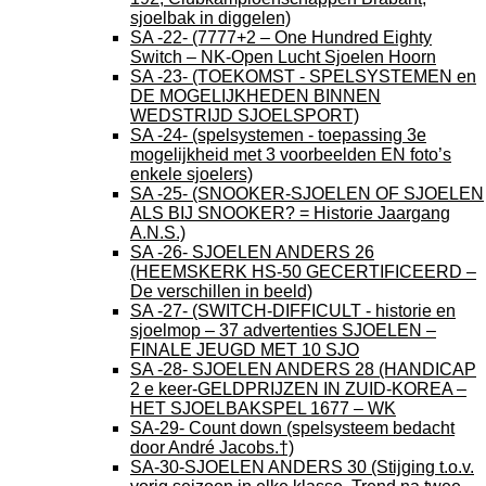
sjoelbak in diggelen)
SA -22- (7777+2 – One Hundred Eighty
Switch – NK-Open Lucht Sjoelen Hoorn
SA -23- (TOEKOMST - SPELSYSTEMEN en
DE MOGELIJKHEDEN BINNEN
WEDSTRIJD SJOELSPORT)
SA -24- (spelsystemen - toepassing 3e
mogelijkheid met 3 voorbeelden EN foto’s
enkele sjoelers)
SA -25- (SNOOKER-SJOELEN OF SJOELEN
ALS BIJ SNOOKER? = Historie Jaargang
A.N.S.)
SA -26- SJOELEN ANDERS 26
(HEEMSKERK HS-50 GECERTIFICEERD –
De verschillen in beeld)
SA -27- (SWITCH-DIFFICULT - historie en
sjoelmop – 37 advertenties SJOELEN –
FINALE JEUGD MET 10 SJO
SA -28- SJOELEN ANDERS 28 (HANDICAP
2 e keer-GELDPRIJZEN IN ZUID-KOREA –
HET SJOELBAKSPEL 1677 – WK
SA-29- Count down (spelsysteem bedacht
door André Jacobs.†)
SA-30-SJOELEN ANDERS 30 (Stijging t.o.v.