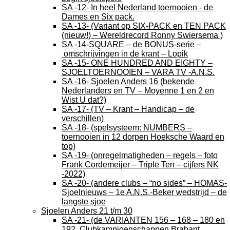
SA -12- In heel Nederland toernooien - de
Dames en Six pack.
SA -13- (Variant op SIX-PACK en TEN PACK
(nieuw!) – Wereldrecord Ronny Swiersema )
SA -14-SQUARE – de BONUS-serie –
omschrijvingen in de krant – Lopik
SA -15- ONE HUNDRED AND EIGHTY –
SJOELTOERNOOIEN – VARA TV -A.N.S.
SA -16- Sjoelen Anders 16 (bekende
Nederlanders en TV – Moyenne 1 en 2 en
Wist U dat?)
SA -17- (TV – Krant – Handicap – de
verschillen)
SA -18- (spelsysteem: NUMBERS –
toernooien in 12 dorpen Hoeksche Waard en
top)
SA -19- (onregelmatigheden – regels – foto
Frank Cordemeijer – Triple Ten – cijfers NK
-2022)
SA -20- (andere clubs – “no sides” – HOMAS-
Sjoelnieuws – 1e A.N.S.-Beker wedstrijd – de
langste sjoe
Sjoelen Anders 21 t/m 30
SA -21- (de VARIANTEN 156 – 168 – 180 en
192, Clubkampioenschappen Brabant,