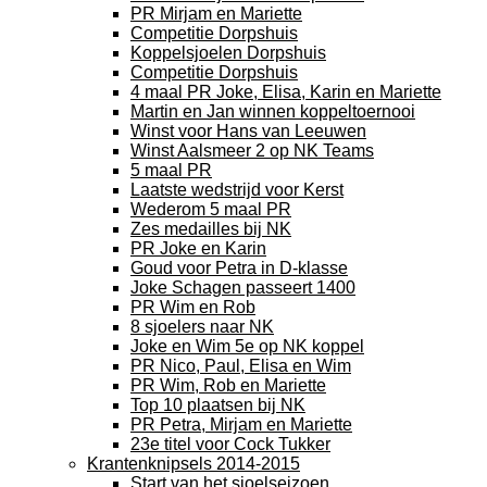
PR Mirjam en Mariette
Competitie Dorpshuis
Koppelsjoelen Dorpshuis
Competitie Dorpshuis
4 maal PR Joke, Elisa, Karin en Mariette
Martin en Jan winnen koppeltoernooi
Winst voor Hans van Leeuwen
Winst Aalsmeer 2 op NK Teams
5 maal PR
Laatste wedstrijd voor Kerst
Wederom 5 maal PR
Zes medailles bij NK
PR Joke en Karin
Goud voor Petra in D-klasse
Joke Schagen passeert 1400
PR Wim en Rob
8 sjoelers naar NK
Joke en Wim 5e op NK koppel
PR Nico, Paul, Elisa en Wim
PR Wim, Rob en Mariette
Top 10 plaatsen bij NK
PR Petra, Mirjam en Mariette
23e titel voor Cock Tukker
Krantenknipsels 2014-2015
Start van het sjoelseizoen