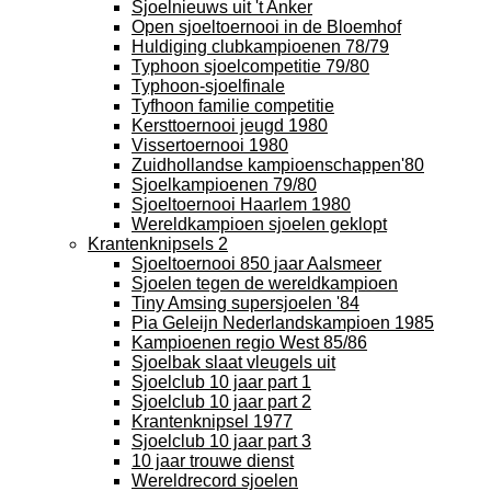
Sjoelnieuws uit 't Anker
Open sjoeltoernooi in de Bloemhof
Huldiging clubkampioenen 78/79
Typhoon sjoelcompetitie 79/80
Typhoon-sjoelfinale
Tyfhoon familie competitie
Kersttoernooi jeugd 1980
Vissertoernooi 1980
Zuidhollandse kampioenschappen'80
Sjoelkampioenen 79/80
Sjoeltoernooi Haarlem 1980
Wereldkampioen sjoelen geklopt
Krantenknipsels 2
Sjoeltoernooi 850 jaar Aalsmeer
Sjoelen tegen de wereldkampioen
Tiny Amsing supersjoelen '84
Pia Geleijn Nederlandskampioen 1985
Kampioenen regio West 85/86
Sjoelbak slaat vleugels uit
Sjoelclub 10 jaar part 1
Sjoelclub 10 jaar part 2
Krantenknipsel 1977
Sjoelclub 10 jaar part 3
10 jaar trouwe dienst
Wereldrecord sjoelen