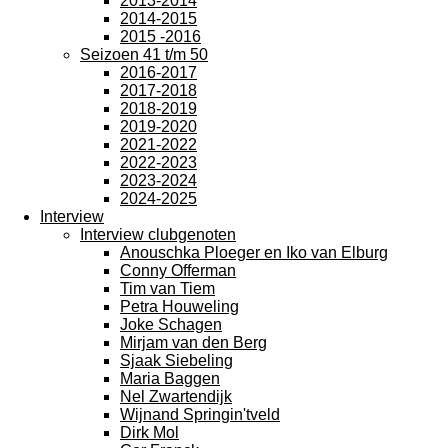
2013-2014
2014-2015
2015 -2016
Seizoen 41 t/m 50
2016-2017
2017-2018
2018-2019
2019-2020
2021-2022
2022-2023
2023-2024
2024-2025
Interview
Interview clubgenoten
Anouschka Ploeger en Iko van Elburg
Conny Offerman
Tim van Tiem
Petra Houweling
Joke Schagen
Mirjam van den Berg
Sjaak Siebeling
Maria Baggen
Nel Zwartendijk
Wijnand Springin'tveld
Dirk Mol