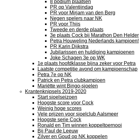
8 podium plaatsen
PR op Valentijndag
PR voor Mirjam van den Berg
Negen spelers naar NK
PR voor Thijs
Tweede en derde plaats
3e plaats Cock bij Marathon Den Helder
Petra Houweling Nederlands kampioen!
PR Karin Dijkstra
Jubilarissen en huldiging kampioenen
Joke Schagen 3e op WK
1e plaats hoofdklasse bijna zeker voor Petra
Laatste competitie avond om kampioenschap
Petra 7e op NK
Patrick en Petra clubkampioen
Mariëtte wint Bingo-sjoelen
Krantenknipsels 2019-2020
Start sjoelseizoen
Hoogste score voor Cock
Weinig hoge scores
Vele prijzen voor sjoelclub Aalsmeer
Hoogste serie Cock
Ronald en Tim winnen koppeltoernooi
Bij Paul de Leeuw
Zilver en Goud op NK koppelen