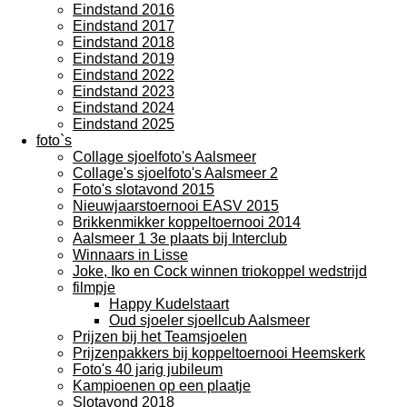
Eindstand 2016
Eindstand 2017
Eindstand 2018
Eindstand 2019
Eindstand 2022
Eindstand 2023
Eindstand 2024
Eindstand 2025
foto`s
Collage sjoelfoto's Aalsmeer
Collage's sjoelfoto's Aalsmeer 2
Foto's slotavond 2015
Nieuwjaarstoernooi EASV 2015
Brikkenmikker koppeltoernooi 2014
Aalsmeer 1 3e plaats bij Interclub
Winnaars in Lisse
Joke, Iko en Cock winnen triokoppel wedstrijd
filmpje
Happy Kudelstaart
Oud sjoeler sjoellcub Aalsmeer
Prijzen bij het Teamsjoelen
Prijzenpakkers bij koppeltoernooi Heemskerk
Foto's 40 jarig jubileum
Kampioenen op een plaatje
Slotavond 2018