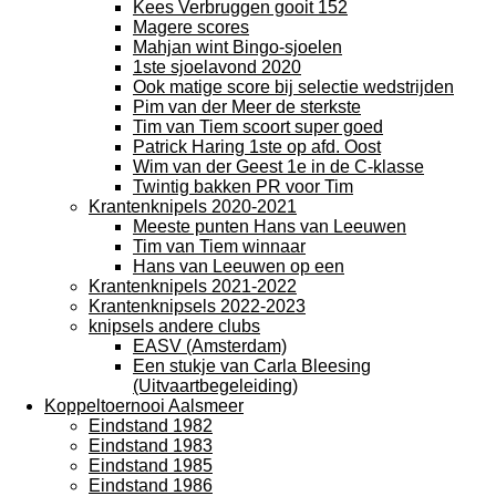
Kees Verbruggen gooit 152
Magere scores
Mahjan wint Bingo-sjoelen
1ste sjoelavond 2020
Ook matige score bij selectie wedstrijden
Pim van der Meer de sterkste
Tim van Tiem scoort super goed
Patrick Haring 1ste op afd. Oost
Wim van der Geest 1e in de C-klasse
Twintig bakken PR voor Tim
Krantenknipels 2020-2021
Meeste punten Hans van Leeuwen
Tim van Tiem winnaar
Hans van Leeuwen op een
Krantenknipels 2021-2022
Krantenknipsels 2022-2023
knipsels andere clubs
EASV (Amsterdam)
Een stukje van Carla Bleesing
(Uitvaartbegeleiding)
Koppeltoernooi Aalsmeer
Eindstand 1982
Eindstand 1983
Eindstand 1985
Eindstand 1986