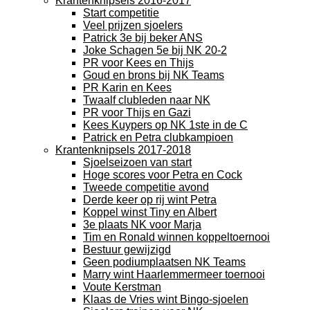
Krantenknipsels 2016-2017
Start competitie
Veel prijzen sjoelers
Patrick 3e bij beker ANS
Joke Schagen 5e bij NK 20-2
PR voor Kees en Thijs
Goud en brons bij NK Teams
PR Karin en Kees
Twaalf clubleden naar NK
PR voor Thijs en Gazi
Kees Kuypers op NK 1ste in de C
Patrick en Petra clubkampioen
Krantenknipsels 2017-2018
Sjoelseizoen van start
Hoge scores voor Petra en Cock
Tweede competitie avond
Derde keer op rij wint Petra
Koppel winst Tiny en Albert
3e plaats NK voor Marja
Tim en Ronald winnen koppeltoernooi
Bestuur gewijzigd
Geen podiumplaatsen NK Teams
Marry wint Haarlemmermeer toernooi
Voute Kerstman
Klaas de Vries wint Bingo-sjoelen