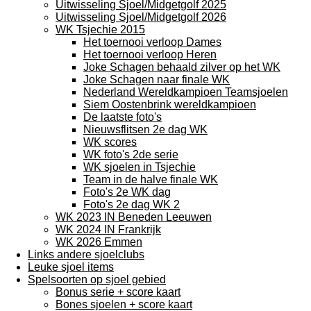
Uitwisseling Sjoel/Midgetgolf 2025
Uitwisseling Sjoel/Midgetgolf 2026
WK Tsjechie 2015
Het toernooi verloop Dames
Het toernooi verloop Heren
Joke Schagen behaald zilver op het WK
Joke Schagen naar finale WK
Nederland Wereldkampioen Teamsjoelen
Siem Oostenbrink wereldkampioen
De laatste foto's
Nieuwsflitsen 2e dag WK
WK scores
WK foto's 2de serie
WK sjoelen in Tsjechie
Team in de halve finale WK
Foto's 2e WK dag
Foto's 2e dag WK 2
WK 2023 IN Beneden Leeuwen
WK 2024 IN Frankrijk
WK 2026 Emmen
Links andere sjoelclubs
Leuke sjoel items
Spelsoorten op sjoel gebied
Bonus serie + score kaart
Bones sjoelen + score kaart