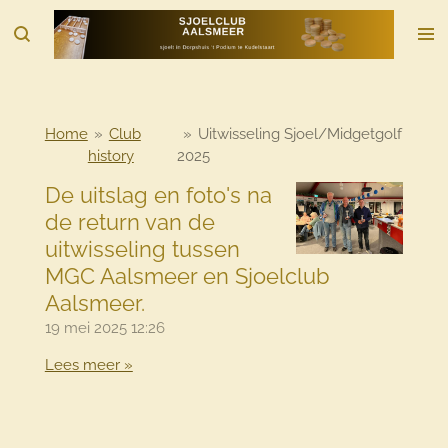
Ga
direct
naar
de
hoofdinhoud
Home
»
Club
»
Uitwisseling Sjoel/Midgetgolf
history
2025
De uitslag en foto's na
de return van de
uitwisseling tussen
MGC Aalsmeer en Sjoelclub
Aalsmeer.
19 mei 2025
12:26
Lees meer »