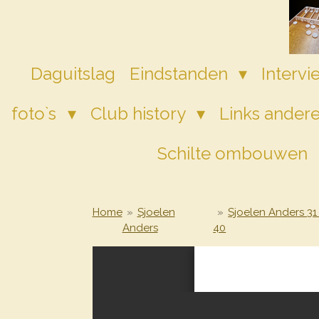
Ga
direct
naar
de
Daguitslag
Eindstanden
Interv
hoofdinhoud
foto`s
Club history
Links andere
Schilte ombouwen
Home
»
Sjoelen
»
Sjoelen Anders 31
Anders
40