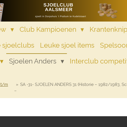
iew
Club Kampioenen
Krantenkni
 sjoelclubs
Leuke sjoel items
Spelsoor
Sjoelen Anders
Interclub competi
 t/m
»
SA -31- SJOELEN ANDERS 31 (Historie – 1982/1983, Sch
–