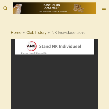
Ga
direct
naar
de
hoofdinhoud
Home
»
Club history
»
NK Individueel 2019