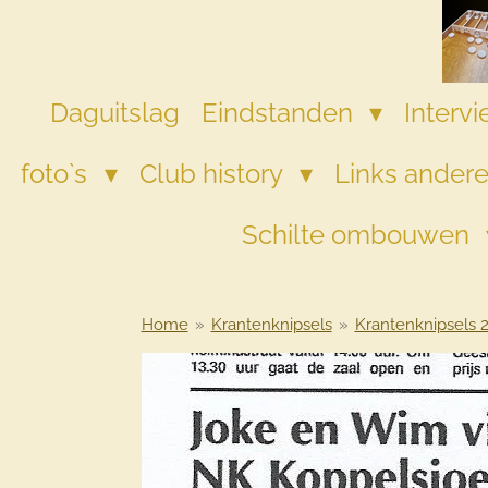
Ga
direct
naar
de
Daguitslag
Eindstanden
Interv
hoofdinhoud
foto`s
Club history
Links andere
Schilte ombouwen
Home
»
Krantenknipsels
»
Krantenknipsels 