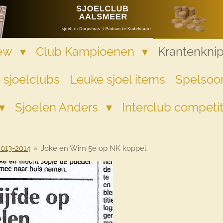
iew
Club Kampioenen
Krantenkni
 sjoelclubs
Leuke sjoel items
Spelsoor
Sjoelen Anders
Interclub competi
2013-2014
»
Joke en Wim 5e op NK koppel