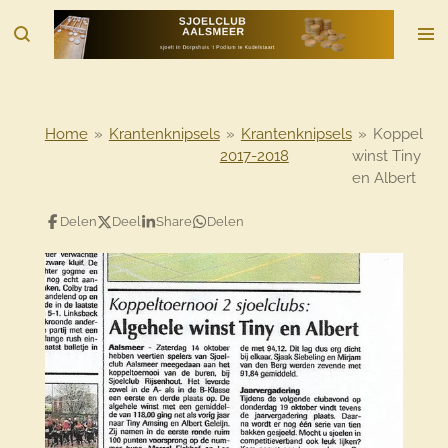
Ga
direct
naar
de
hoofdinhoud
Home
»
Krantenknipsels
»
Krantenknipsels
»
Koppel
2017-2018
winst Tiny
en Albert
Delen
Deel
Share
Delen