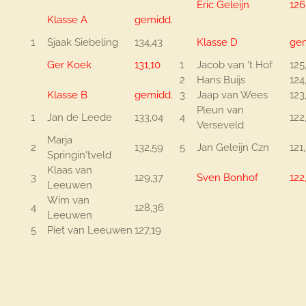
Eric Geleijn
126
Klasse A
gemidd.
1
Sjaak Siebeling
134,43
Klasse D
gem
Ger Koek
131,10
1
Jacob van 't Hof
125
2
Hans Buijs
124
Klasse B
gemidd.
3
Jaap van Wees
123
Pleun van
1
Jan de Leede
133,04
4
122
Verseveld
Marja
2
132,59
5
Jan Geleijn Czn
121
Springin'tveld
Klaas van
3
129,37
Sven Bonhof
122
Leeuwen
Wim van
4
128,36
Leeuwen
5
Piet van Leeuwen
127,19