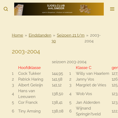
Ga
direct
naar
de
hoofdinhoud
Home
»
Eindstanden
»
Seizoen 21 t/m
»
2003-
30
2004
2003-2004
seizoen 2003-2004
Hoofdklasse
Klasse C
gem
1
Cock Tukker
144,95
1
Willy van Haarlem
127
2
Patrick Haring
141,58
2
Janny Vos
126
3
Albert Geleijn
141,12
3
Margriet de Vries
125
Hans van
4
138,50
4
Wob Vos
123
Leeuwen
5
Cor Franck
138,41
5
Jan Alderden
123
Wijnand
6
Tiny Amsing
138,08
6
122
Springin'tveld