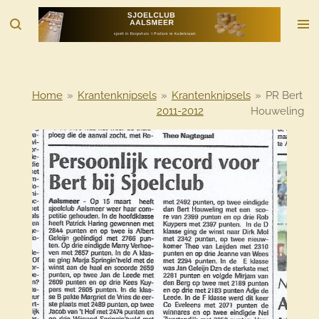
Ga
direct
naar
de
hoofdinhoud
Home
»
Krantenknipsels
»
Krantenknipsels
»
PR Bert
2011-2012
Houweling