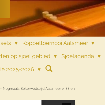
psels
Koppeltoernooi Aalsmeer
ten op sjoel gebied
Sjoelagenda
tie 2025-2026
k – Nogmaals Bekerwedstrijd Aalsmeer 1988 en