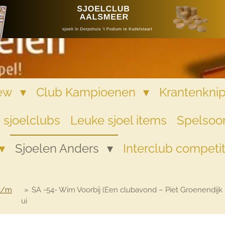
iew
Club Kampioenen
Krantenkni
 sjoelclubs
Leuke sjoel items
Spelsoor
Sjoelen Anders
Interclub competi
 t/m
»
SA -54- Wim Voorbij (Een clubavond – Piet Groenendij
ui