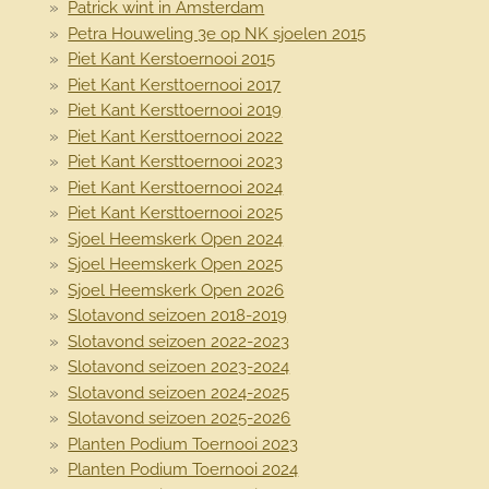
Patrick wint in Amsterdam
Petra Houweling 3e op NK sjoelen 2015
Piet Kant Kerstoernooi 2015
Piet Kant Kersttoernooi 2017
Piet Kant Kersttoernooi 2019
Piet Kant Kersttoernooi 2022
Piet Kant Kersttoernooi 2023
Piet Kant Kersttoernooi 2024
Piet Kant Kersttoernooi 2025
Sjoel Heemskerk Open 2024
Sjoel Heemskerk Open 2025
Sjoel Heemskerk Open 2026
Slotavond seizoen 2018-2019
Slotavond seizoen 2022-2023
Slotavond seizoen 2023-2024
Slotavond seizoen 2024-2025
Slotavond seizoen 2025-2026
Planten Podium Toernooi 2023
Planten Podium Toernooi 2024