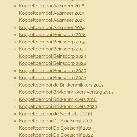
Koppeltoernooi Aalsmeer 2018
Koppeltoernooi Aalsmeer 2019
Koppeltoernooi Aalsmeer 2023
Koppeltoernooi Aalsmeer 2024
Koppeltoernooi Beinsdorp 2018
Koppeltoernooi Beinsdorp 2019
Koppeltoernooi Beinsdorp 2020
Koppeltoernooi Beinsdorp 2023
Koppeltoernooi Beinsdorp 2024
Koppeltoernooi Beinsdorp 2025
Koppeltoernooi Beinsdorp 2026
Koppeltoernooi de Brikkenmikkers 2015
Koppeltoernooi Brikkenmikkers verslag 2015
Koppeltoernooi Brikkenmikkers 2016
Koppeltoernooi Brikkenmikkers 2023
Koppeltoernooi de Sjoelschijf 2016
Koppeltoernooi De Sjoelschijf 2017
Koppeltoernooi De Sjoelschijf 2019
Koppeltoernooi De Sjoelschijf 2022