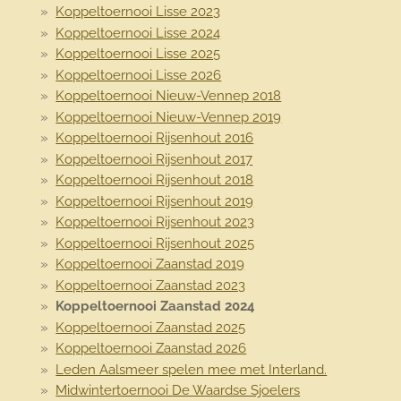
Koppeltoernooi Lisse 2023
Koppeltoernooi Lisse 2024
Koppeltoernooi Lisse 2025
Koppeltoernooi Lisse 2026
Koppeltoernooi Nieuw-Vennep 2018
Koppeltoernooi Nieuw-Vennep 2019
Koppeltoernooi Rijsenhout 2016
Koppeltoernooi Rijsenhout 2017
Koppeltoernooi Rijsenhout 2018
Koppeltoernooi Rijsenhout 2019
Koppeltoernooi Rijsenhout 2023
Koppeltoernooi Rijsenhout 2025
Koppeltoernooi Zaanstad 2019
Koppeltoernooi Zaanstad 2023
Koppeltoernooi Zaanstad 2024
Koppeltoernooi Zaanstad 2025
Koppeltoernooi Zaanstad 2026
Leden Aalsmeer spelen mee met Interland.
Midwintertoernooi De Waardse Sjoelers