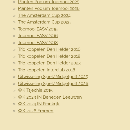
Planten Podium Toernooi 2025
Planten Podium Toernooi 2026
The Amsterdam Cup 2024
The Amsterdam Cup 2025
Toernooi EASV 2015
Toernooi EASV 2016
Toernooi EASV 2018
Trio koppelen Den Helder 2016
Trio koppelen Den Helder 2018
Trio koppelen Den Helder 2023
Trio koppelen Interclub 2018
Uitwisseling Sjoel/Midgetgolf 2025
Uitwisseling Sjoel/Midgetgolf 2026
WK Tsjechie 2015
WK 2023 IN Beneden Leeuwen
WK 2024 IN Frankrijk
WK 2026 Emmen