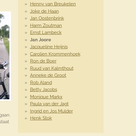
Henny van Breukelen
Joke de Haan
Jan Oostenbrink
Harm Zoutman
Ernst Lambeck
Jan Joore
Jacqueline Heijnis
Carolien Krommenhoek
Ron de Boer
Ruud van Kalmthout
Anneke de Groot
Rob Aland
Betty Jacobs
Monique Markx
Paula van der Jagt
Ingrid en Jos Mulder
gaan.
Henk Stok
staat