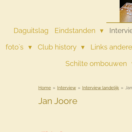
Ga
direct
naar
de
Daguitslag
Eindstanden
Interv
hoofdinhoud
foto`s
Club history
Links andere
Schilte ombouwen
Home
»
Interview
»
Interview landelijk
»
Jan
Jan Joore