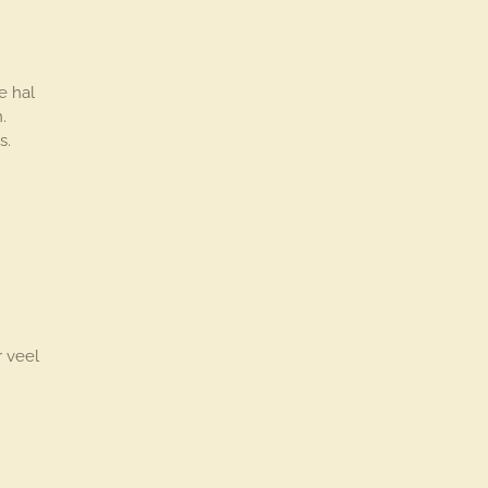
e hal
.
s.
r veel