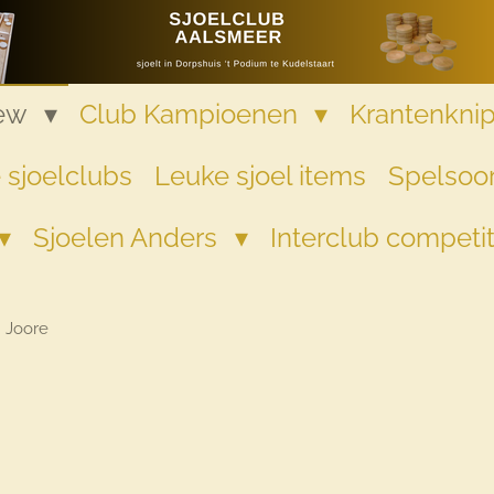
iew
Club Kampioenen
Krantenkni
 sjoelclubs
Leuke sjoel items
Spelsoor
Sjoelen Anders
Interclub competi
 Joore