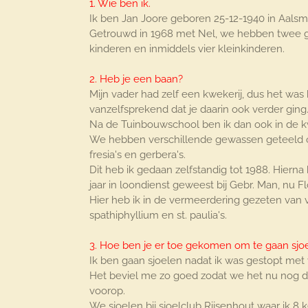
1. Wie ben ik.
Ik ben Jan Joore geboren 25-12-1940 in Aalsm
Getrouwd in 1968 met Nel, we hebben twee
kinderen en inmiddels vier kleinkinderen.
2. Heb je een baan?
Mijn vader had zelf een kwekerij, dus het was 
vanzelfsprekend dat je daarin ook verder ging
Na de Tuinbouwschool ben ik dan ook in de 
We hebben verschillende gewassen geteeld o.a
fresia's en gerbera's.
Dit heb ik gedaan zelfstandig tot 1988. Hierna
jaar in loondienst geweest bij Gebr. Man, nu F
Hier heb ik in de vermeerdering gezeten van 
spathiphyllium en st. paulia's.
3. Hoe ben je er toe gekomen om te gaan sjo
Ik ben gaan sjoelen nadat ik was gestopt met
Het beviel me zo goed zodat we het nu nog do
voorop.
We sjoelen bij sjoelclub Rijsenhout waar ik 