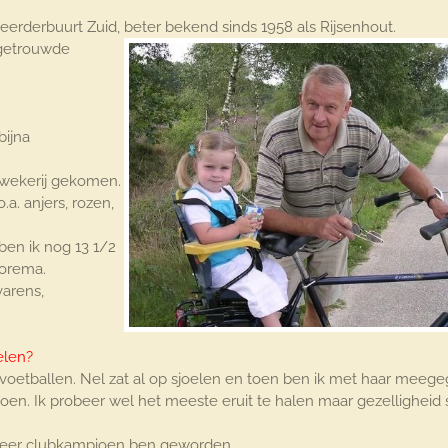
eerderbuurt Zuid, beter bekend sinds 1958 als Rijsenhout.
 getrouwde
bijna
.
kwekerij gekomen.
. anjers, rozen,
 ben ik nog 13 1/2
lorema.
varens,
elen?
 voetballen. Nel zat al op sjoelen en toen ben ik met haar meege
en. Ik probeer wel het meeste eruit te halen maar gezelligheid 
8 keer clubkampioen ben geworden.