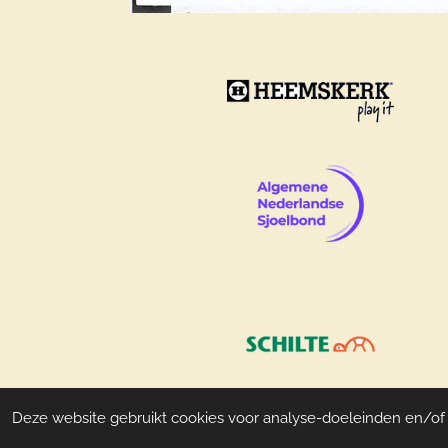
© 2009 - 2026 Sjoelclub-aalsmeer.nl
Deze website gebruikt cookies voor analyse-doeleinden en/of h