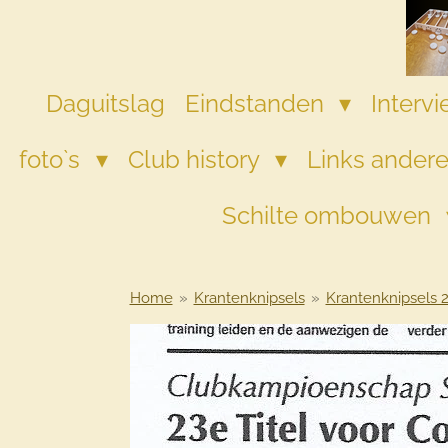
Ga
direct
naar
de
Daguitslag
Eindstanden
Interv
hoofdinhoud
foto`s
Club history
Links andere
Schilte ombouwen
Home
»
Krantenknipsels
»
Krantenknipsels 