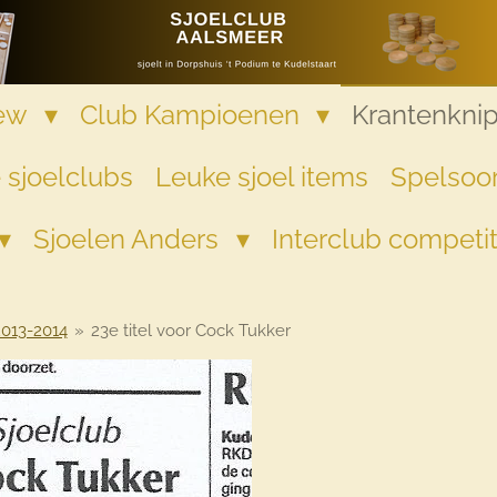
iew
Club Kampioenen
Krantenkni
 sjoelclubs
Leuke sjoel items
Spelsoor
Sjoelen Anders
Interclub competi
2013-2014
»
23e titel voor Cock Tukker