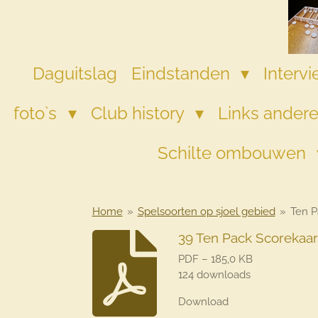
Ga
direct
naar
de
Daguitslag
Eindstanden
Interv
hoofdinhoud
foto`s
Club history
Links andere
Schilte ombouwen
Home
»
Spelsoorten op sjoel gebied
»
Ten P
39 Ten Pack Scorekaar
PDF – 185,0 KB
124 downloads
Download