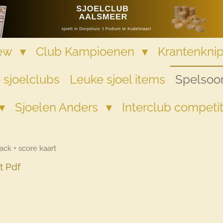
iew
Club Kampioenen
Krantenkni
 sjoelclubs
Leuke sjoel items
Spelsoor
Sjoelen Anders
Interclub competi
ack + score kaart
t Pdf