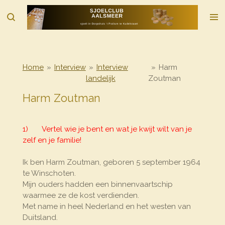
Ga
direct
naar
de
hoofdinhoud
Home
»
Interview
»
Interview
»
Harm
landelijk
Zoutman
Harm Zoutman
1) Vertel wie je bent en wat je kwijt wilt van je
zelf en je familie!
Ik ben Harm Zoutman, geboren 5 september 1964
te Winschoten.
Mijn ouders hadden een binnenvaartschip
waarmee ze de kost verdienden.
Met name in heel Nederland en het westen van
Duitsland.