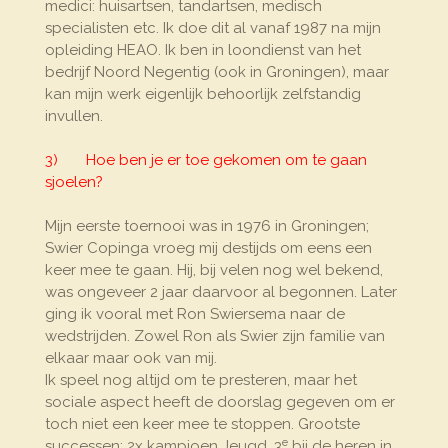
medici: huisartsen, tandartsen, medisch
specialisten etc. Ik doe dit al vanaf 1987 na mijn
opleiding HEAO. Ik ben in loondienst van het
bedrijf Noord Negentig (ook in Groningen), maar
kan mijn werk eigenlijk behoorlijk zelfstandig
invullen.
3) Hoe ben je er toe gekomen om te gaan
sjoelen?
Mijn eerste toernooi was in 1976 in Groningen;
Swier Copinga vroeg mij destijds om eens een
keer mee te gaan. Hij, bij velen nog wel bekend,
was ongeveer 2 jaar daarvoor al begonnen. Later
ging ik vooral met Ron Swiersema naar de
wedstrijden. Zowel Ron als Swier zijn familie van
elkaar maar ook van mij.
Ik speel nog altijd om te presteren, maar het
sociale aspect heeft de doorslag gegeven om er
toch niet een keer mee te stoppen. Grootste
e
successen: 2x kampioen Jeugd, 3
bij de heren in