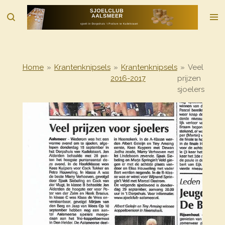
Ga
direct
naar
de
hoofdinhoud
Home
»
Krantenknipsels
»
Krantenknipsels
»
Veel
2016-2017
prijzen
sjoelers