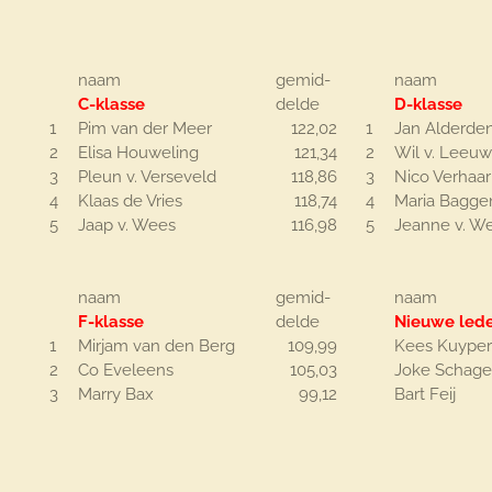
naam
gemid-
naam
C-klasse
delde
D-klasse
1
Pim van der Meer
122,02
1
Jan Alderde
2
Elisa Houweling
121,34
2
Wil v. Leeu
3
Pleun v. Verseveld
118,86
3
Nico Verhaar
4
Klaas de Vries
118,74
4
Maria Bagge
5
Jaap v. Wees
116,98
5
Jeanne v. W
naam
gemid-
naam
F-klasse
delde
Nieuwe led
1
Mirjam van den Berg
109,99
Kees Kuyper
2
Co Eveleens
105,03
Joke Schag
3
Marry Bax
99,12
Bart Feij