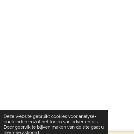
Deze website gebruikt cookies voor analyse-
doeleinden en/of het tonen van advertenties.
Door gebruik te blijven maken van de site gaat u
hiermee akkoord.