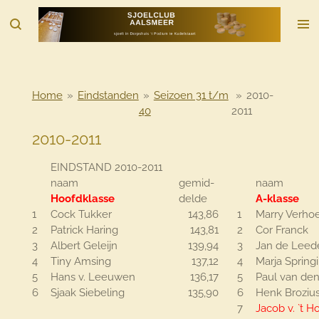
Ga
direct
naar
de
hoofdinhoud
Home
»
Eindstanden
»
Seizoen 31 t/m
»
2010-
40
2011
2010-2011
EINDSTAND 2010-2011
naam
gemid-
naam
Hoofdklasse
delde
A-klasse
1
Cock Tukker
143,86
1
Marry Verho
2
Patrick Haring
143,81
2
Cor Franck
3
Albert Geleijn
139,94
3
Jan de Leed
4
Tiny Amsing
137,12
4
Marja Spring
5
Hans v. Leeuwen
136,17
5
Paul van de
6
Sjaak Siebeling
135,90
6
Henk Broziu
7
Jacob v. `t H