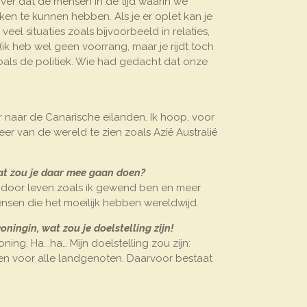
er dat de mensen in de tijd waarin we
ken te kunnen hebben. Als je er oplet kan je
eel situaties zoals bijvoorbeeld in relaties,
(ik heb wel geen voorrang, maar je rijdt toch
oals de politiek. Wie had gedacht dat onze
r naar de Canarische eilanden. Ik hoop, voor
er van de wereld te zien zoals Azië Australië
wat zou je daar mee gaan doen?
n door leven zoals ik gewend ben en meer
nsen die het moeilijk hebben wereldwijd.
oningin, wat zou je doelstelling zijn!
ng. Ha...ha… Mijn doelstelling zou zijn:
sen voor alle landgenoten. Daarvoor bestaat