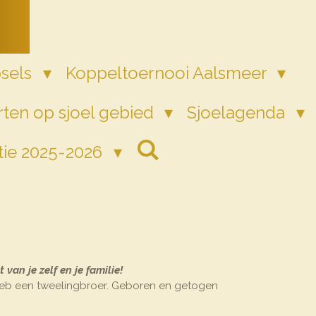
psels
Koppeltoernooi Aalsmeer
ten op sjoel gebied
Sjoelagenda
tie 2025-2026
 van je zelf en je familie!
k heb een tweelingbroer. Geboren en getogen