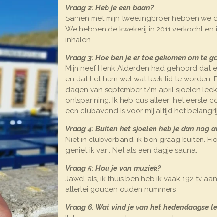
Vraag 2: Heb je een baan?
Samen met mijn tweelingbroer hebben we de
We hebben de kwekerij in 2011 verkocht en ik
inhalen..
Vraag 3: Hoe ben je er toe gekomen om te g
Mijn neef Henk Alderden had gehoord dat er
en dat het hem wel wat leek lid te worden. D
dagen van september t/m april sjoelen le
ontspanning. Ik heb dus alleen het eerste c
een clubavond is voor mij altijd het belangri
Vraag 4: Buiten het sjoelen heb je dan nog 
Niet in clubverband. ik ben graag buiten. F
geniet ik van. Net als een dagje sauna.
Vraag 5: Hou je van muziek?
Jawel als, ik thuis ben heb ik vaak 192 tv a
allerlei gouden ouden nummers
Vraag 6: Wat vind je van het hedendaagse l