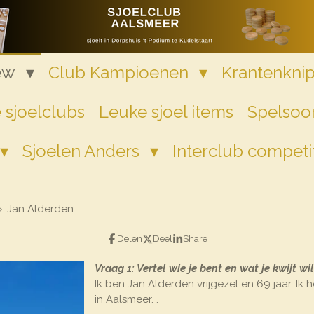
iew
Club Kampioenen
Krantenkni
 sjoelclubs
Leuke sjoel items
Spelsoor
Sjoelen Anders
Interclub competi
»
Jan Alderden
Delen
Deel
Share
Vraag 1: Vertel wie je bent en wat je kwijt wilt
Ik ben Jan Alderden vrijgezel en 69 jaar. I
in Aalsmeer. .