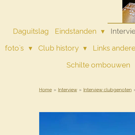
Ga
direct
naar
de
Daguitslag
Eindstanden
Interv
hoofdinhoud
foto`s
Club history
Links andere
Schilte ombouwen
Home
»
Interview
»
Interview clubgenoten