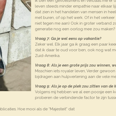
Ik ben een gevoelsmens en verbaas me er ov
leven steeds minder empathie naar elkaar lij
dat zien in het handelen van mensen in heel v
met buren, of op het werk. Of in het verkeer 
niet tegen me aan) Ook in groter verband z
generatie nog een oorlog mee zou maken?
Vraag 7: Ga je wel eens op vakantie?
Zeker wel. Elk jaar ga ik graag een paar kee
dat ik daar te oud voor ben, ook nog wat me
Zuid-Amerika.
Vraag 8: Als je een grote prijs zou winnen, 
Misschien iets royaler leven, Verder gewoo
bijdragen aan hulpverlening aan de vele me
Vraag 9: Als je op de plek zou zitten van de k
Volgens mij hebben we al een poosje een koni
proberen de verbindende factor te zijn tus
ublicaties. Hoe mooi als de “Majesteit” dat