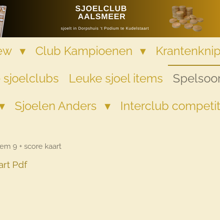
iew
Club Kampioenen
Krantenkni
 sjoelclubs
Leuke sjoel items
Spelsoor
Sjoelen Anders
Interclub competi
em 9 + score kaart
rt Pdf