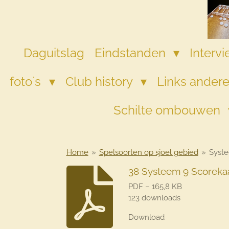
Ga
direct
naar
de
Daguitslag
Eindstanden
Interv
hoofdinhoud
foto`s
Club history
Links andere
Schilte ombouwen
Home
»
Spelsoorten op sjoel gebied
»
Syste
38 Systeem 9 Scorekaa
PDF – 165,8 KB
123 downloads
Download