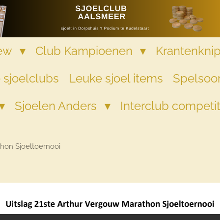
iew
Club Kampioenen
Krantenkni
 sjoelclubs
Leuke sjoel items
Spelsoor
Sjoelen Anders
Interclub competi
hon Sjoeltoernooi