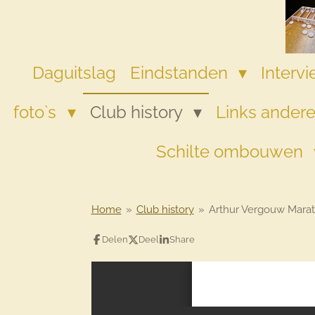
Ga
direct
naar
de
Daguitslag
Eindstanden
Interv
hoofdinhoud
foto`s
Club history
Links andere
Schilte ombouwen
Home
»
Club history
»
Arthur Vergouw Marat
Delen
Deel
Share