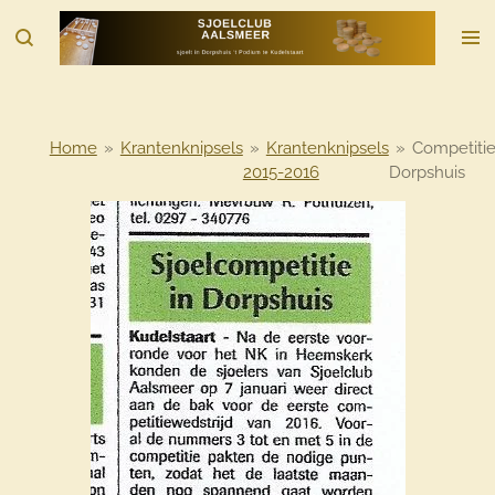
Ga
direct
naar
de
hoofdinhoud
Home
»
Krantenknipsels
»
Krantenknipsels
»
Competiti
2015-2016
Dorpshuis