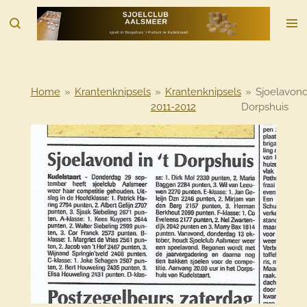
Ga
direct
naar
de
hoofdinhoud
Home
»
Krantenknipsels
»
Krantenknipsels
»
Sjoelavon
2011-2012
Dorpshuis