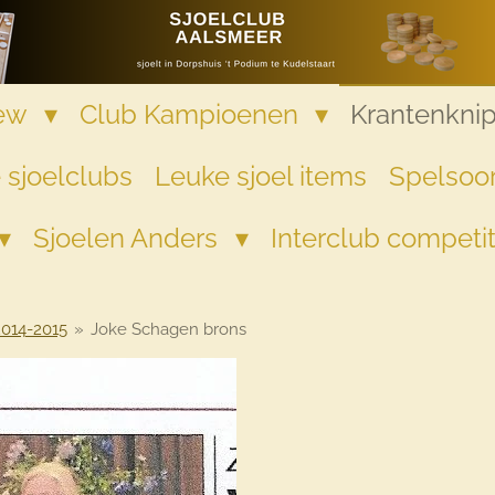
iew
Club Kampioenen
Krantenkni
 sjoelclubs
Leuke sjoel items
Spelsoor
Sjoelen Anders
Interclub competi
2014-2015
»
Joke Schagen brons