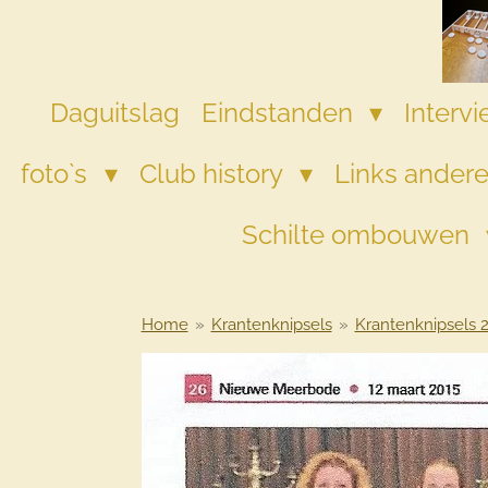
Ga
direct
naar
de
Daguitslag
Eindstanden
Interv
hoofdinhoud
foto`s
Club history
Links andere
Schilte ombouwen
Home
»
Krantenknipsels
»
Krantenknipsels 