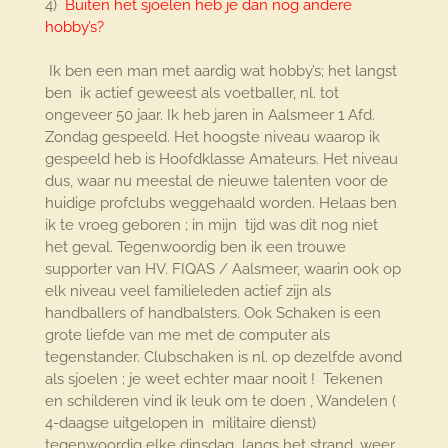
4)
Buiten het sjoelen heb je dan nog andere
hobby’s?
Ik ben een man met aardig wat hobby’s; het langst
ben ik actief geweest als voetballer, nl. tot
ongeveer 50 jaar. Ik heb jaren in Aalsmeer 1 Afd.
Zondag gespeeld. Het hoogste niveau waarop ik
gespeeld heb is Hoofdklasse Amateurs. Het niveau
dus, waar nu meestal de nieuwe talenten voor de
huidige profclubs weggehaald worden. Helaas ben
ik te vroeg geboren ; in mijn tijd was dit nog niet
het geval. Tegenwoordig ben ik een trouwe
supporter van HV. FIQAS / Aalsmeer, waarin ook op
elk niveau veel familieleden actief zijn als
handballers of handbalsters. Ook Schaken is een
grote liefde van me met de computer als
tegenstander. Clubschaken is nl. op dezelfde avond
als sjoelen ; je weet echter maar nooit ! Tekenen
en schilderen vind ik leuk om te doen , Wandelen (
4-daagse uitgelopen in militaire dienst)
tegenwoordig elke dinsdag langs het strand, weer