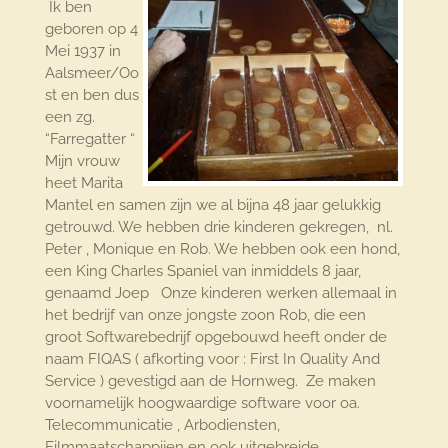
Ik ben
geboren op 4
Mei 1937 in
Aalsmeer/Oo
st en ben dus
een zg.
“Farregatter “
Mijn vrouw
heet Marita
Mantel en samen zijn we al bijna 48 jaar gelukkig
getrouwd. We hebben drie kinderen gekregen, nl.
Peter , Monique en Rob. We hebben ook een hond,
een King Charles Spaniel van inmiddels 8 jaar,
genaamd Joep Onze kinderen werken allemaal in
het bedrijf van onze jongste zoon Rob, die een
groot Softwarebedrijf opgebouwd heeft onder de
naam FIQAS ( afkorting voor : First In Quality And
Service ) gevestigd aan de Hornweg. Ze maken
voornamelijk hoogwaardige software voor oa.
Telecommunicatie , Arbodiensten,
Filmmaatschappijen en ook uitgebreide