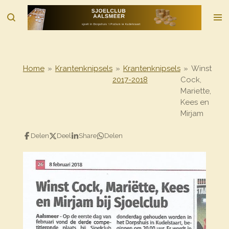
Ga
direct
naar
de
hoofdinhoud
Home
»
Krantenknipsels
»
Krantenknipsels
»
Winst
2017-2018
Cock,
Mariette,
Kees en
Mirjam
Delen
Deel
Share
Delen