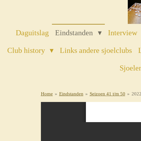
Ga
direct
naar
de
Daguitslag
Eindstanden
Interview
hoofdinhoud
Club history
Links andere sjoelclubs
Sjoele
Home
»
Eindstanden
»
Seizoen 41 t/m 50
»
202