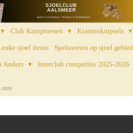
Club Kampioenen
Krantenknipsels
Leuke sjoel items
Spelsoorten op sjoel gebie
n Anders
Interclub competitie 2025-2026
2-2023