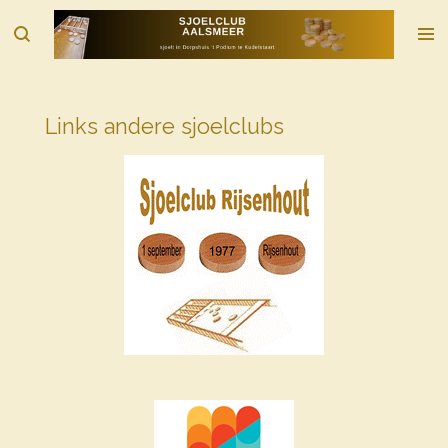
Ga
direct
naar
de
hoofdinhoud
Links andere sjoelclubs