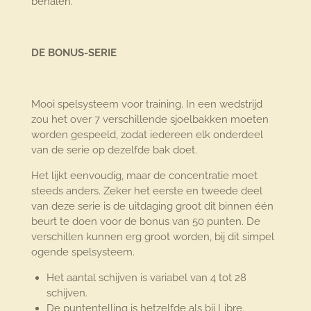
behalen.
DE BONUS-SERIE
Mooi spelsysteem voor training. In een wedstrijd
zou het over 7 verschillende sjoelbakken moeten
worden gespeeld, zodat iedereen elk onderdeel
van de serie op dezelfde bak doet.
Het lijkt eenvoudig, maar de concentratie moet
steeds anders. Zeker het eerste en tweede deel
van deze serie is de uitdaging groot dit binnen één
beurt te doen voor de bonus van 50 punten. De
verschillen kunnen erg groot worden, bij dit simpel
ogende spelsysteem.
Het aantal schijven is variabel van 4 tot 28
schijven.
De puntentelling is hetzelfde als bij Libre.