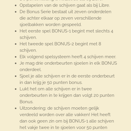
Opstapelen van de schijven gaat als bij Libre.
De Bonus Serie bestaat uit zeven onderdelen
die achter elkaar op zeven verschillende
sjoelbakken worden gespeeld.
Het eerste spel BONUS-1 begint met slechts 4
schijven.
Het tweede spel BONUS-2 begint met 8
schijven.
Elk volgend spelsysteem heeft 4 schijven meer.
Je mag drie onderbeurten sjoelen in elk BONUS
onderdeel.
Sjoel je alle schijven er in de eerste onderbeurt
in dan krijg je 50 punten bonus.
Lukt het om alle schijven er in twee
onderbeurten in te krijgen dan volgt 20 punten
Bonus.
Uitzondering: de schijven moeten gelijk
verdeeld worden over alle vakken! Het heeft
dan ook geen zin om bij BONUS-1 alle schijven
het vakje twee in te sjoelen voor 50 punten