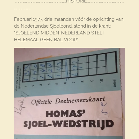
…………………………………………………………….HISTORIE……………………………………………
…………………….
Februari 1977, drie maanden vóór de oprichting van
de Nederlandse Sjoelbond, stond in de krant:
“SJOELEND MIDDEN-NEDERLAND STELT
HELEMAAL GEEN BAL VOOR”