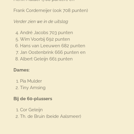
Frank Cordemeijer (ook 708 punten)
Verder zien we in de uitslag
André Jacobs 703 punten
Wim Voorbij 692 punten
Hans van Leeuwen 682 punten
Jan Oostenbrink 666 punten en
Albert Geleijn 661 punten
Dames:
Pia Mulder
Tiny Amsing
Bij de 60-plussers
Cor Geleijn
Th. de Bruin (beide Aalsmeer)