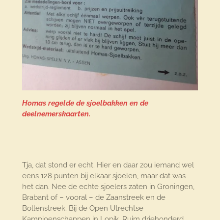
Homas regelde de sjoelbakken en de
deelnemerskaarten.
Tja, dat stond er echt. Hier en daar zou iemand wel
eens 128 punten bij elkaar sjoelen, maar dat was
het dan. Nee de echte sjoelers zaten in Groningen,
Brabant of – vooral – de Zaanstreek en de
Bollenstreek. Bij de Open Utrechtse
Kampioenschappen in Lopik. Ruim driehonderd