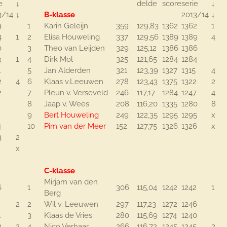
e
↓
delde
score
serie
↓
3/14
↓
B-klasse
2013/14
↓
9
1
Karin Geleijn
359
129,83
1362
1362
1
4
1
2
Elisa Houweling
337
129,56
1389
1389
4
0
3
Theo van Leijden
329
125,12
1386
1386
3
1
4
Dirk Mol
325
121,65
1284
1284
1
5
Jan Alderden
321
123,39
1327
1315
4
2
4
6
Klaas v.Leeuwen
278
123,43
1375
1322
2
2
7
Pleun v. Verseveld
246
117,17
1284
1247
4
8
Jaap v. Wees
208
116,20
1335
1280
8
9
Bert Houweling
249
122,35
1295
1295
x
4
10
Pim van der Meer
152
127,75
1326
1326
x
3
2
x
C-klasse
Mirjam van den
6
1
306
115,04
1242
1242
1
Berg
2
2
Wil v. Leeuwen
297
117,23
1272
1246
1
3
Klaas de Vries
280
115,69
1274
1240
2
2
4
Nico Verhaar
266
116,72
1245
1245
2