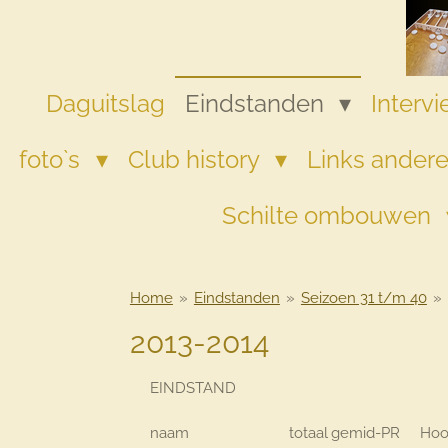
Ga
direct
naar
de
Daguitslag
Eindstanden
Interv
hoofdinhoud
foto`s
Club history
Links andere
Schilte ombouwen
Home
»
Eindstanden
»
Seizoen 31 t/m 40
»
2013-2014
EINDSTAND
naam
totaal
gemid-
PR
Hoo