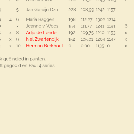
9
5
Jan Geleijn Dzn
228
108,99
1242
1157
3
4
6
Maria Baggen
198
112,27
1302
1214
0
7
Jeanne v. Wees
154
111,77
1241
1191
6
5
x
8
Adje de Leede
192
109,75
1210
1153
x
6
x
9
Nel Zwartendijk
152
105,01
1204
1147
x
3
x
10
Herman Berkhout
0
0,00
1135
0
x
ijk geëindigd in punten.
t gegooid en Paul 4 series