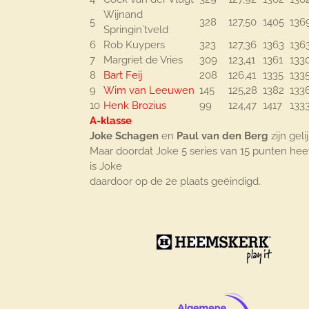
Wijnand
5
328
127,50
1405
136
Springin`tveld
6
Rob Kuypers
323
127,36
1363
136
7
Margriet de Vries
309
123,41
1361
133
8
Bart Feij
208
126,41
1335
133
9
Wim van Leeuwen
145
125,28
1382
133
10
Henk Brozius
99
124,47
1417
133
A-klasse
Joke Schagen
en
Paul van den Berg
zijn gel
Maar doordat Joke 5 series van 15 punten heef
is Joke
daardoor op de 2e plaats geëindigd.