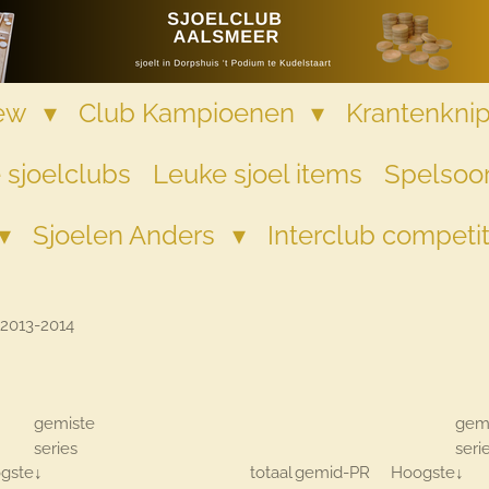
iew
Club Kampioenen
Krantenkni
 sjoelclubs
Leuke sjoel items
Spelsoor
Sjoelen Anders
Interclub competi
2013-2014
gemiste
gem
series
seri
gste
↓
totaal
gemid-
PR
Hoogste
↓