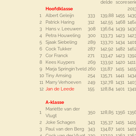
delde
score
seri
Hoofdklasse
201
1
Albert Geleijn
333
139,88
1455
143
2
Patrick Haring
312
142,55
1468
146
3
Hans v. Leeuwen
308
136,64
1439
143
4
Petra Houweling
300
133,73
1423
142
5
Sjaak Siebeling
289
133,70
1434
140
6
Cock Tukker
287
142,92
1482
146
7
Cor Franck
271
133,47
1423
139
8
Kees Kuypers
269
133,92
1420
1411
9
Marja Springin`tveld
260
131,87
1415
1415
10
Tiny Amsing
254
135,71
1441
143
11
Marry Verhoeven
249
132,78
1431
140
12
Jan de Leede
155
128,84
1401
1341
A-klasse
Mariëtte van der
1
350
128,85
1356
135
Vlugt
2
Joke Schagen
343
135,37
1415
1415
3
Paul van den Berg
343
134,87
1401
140
4
Cock van der Vlugt
329
127,92
1362
136